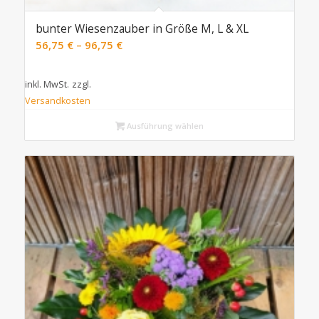
bunter Wiesenzauber in Größe M, L & XL
56,75
€
–
96,75
€
inkl. MwSt.
zzgl.
Versandkosten
Ausführung wählen