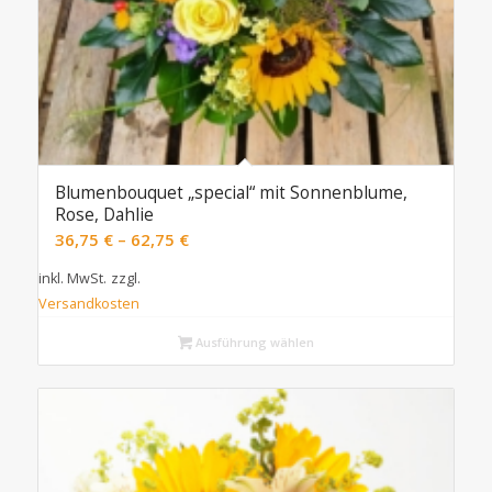
Blumenbouquet „special“ mit Sonnenblume,
Rose, Dahlie
36,75
€
–
62,75
€
inkl. MwSt.
zzgl.
Versandkosten
Ausführung wählen