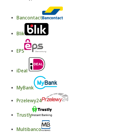
Bancontact
Blik
EPS
iDeal
MyBank
Przelewy24
Trustly
Multibanco