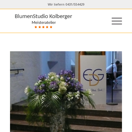
Wir liefern 0431/554429