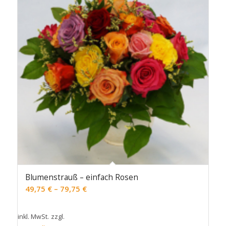
Blumenstrauß – einfach Rosen
49,75
€
–
79,75
€
inkl. MwSt.
zzgl.