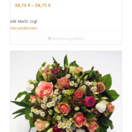
38,75
€
–
58,75
€
inkl. MwSt.
zzgl.
Versandkosten
Ausführung wählen