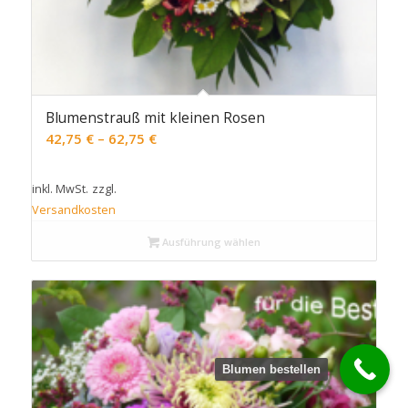
Blumenstrauß mit kleinen Rosen
42,75
€
–
62,75
€
inkl. MwSt.
zzgl.
Versandkosten
Ausführung wählen
Blumen bestellen