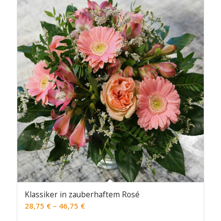
Klassiker in zauberhaftem Rosé
28,75
€
–
46,75
€