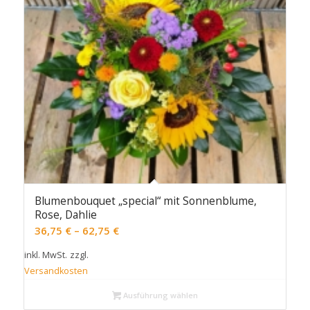
Blumenbouquet „special“ mit Sonnenblume,
Rose, Dahlie
36,75
€
–
62,75
€
inkl. MwSt.
zzgl.
Versandkosten
Ausführung wählen