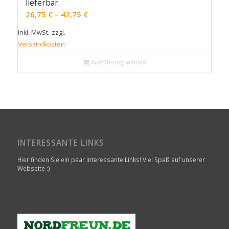
lieferbar
26,75
€
–
42,75
€
inkl. MwSt.
zzgl.
Versandkosten
Ausführung wählen
INTERESSANTE LINKS
Hier finden Sie ein paar interessante Links! Viel Spaß auf unserer
Webseite :)