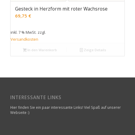
Gesteck in Herzform mit roter Wachsrose
69,75
€
inkl. 7 % MwSt.
zzgl.
Versandkosten
In den Warenkorb
Zeige Details
INTERESSANTE LINKS
Hier finden Sie ein paar interessante Links! Viel Spaß auf unserer
Webseite :)