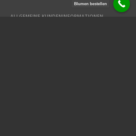
Blumen bestellen
ALLGEMEINE KUNDENINFORMATIONEN
Liefer-, Abholbedingungen, PLZ-Bereich
Vertragsabschluss und Bestellvorgang
Zahlungsweisen
Widerruf – BlumenStudio Kolberger
Kontakt
Impressum
Datenschutz
© Copyright - Kolberger - Wir liefern Blumen in und um Kiel