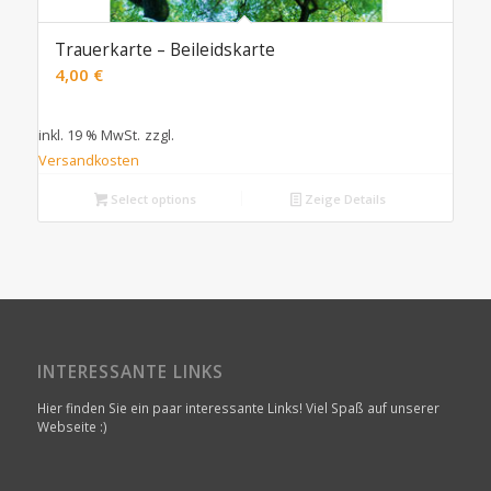
Trauerkarte – Beileidskarte
4,00
€
inkl. 19 % MwSt.
zzgl.
Versandkosten
Select options
Zeige Details
INTERESSANTE LINKS
Hier finden Sie ein paar interessante Links! Viel Spaß auf unserer
Webseite :)