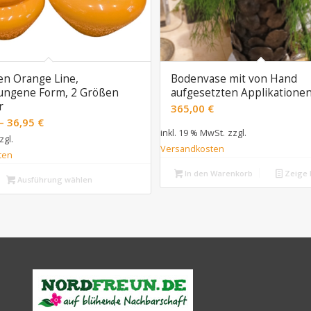
en Orange Line,
Bodenvase mit von Hand
ungene Form, 2 Größen
aufgesetzten Applikatione
r
365,00
€
–
36,95
€
inkl. 19 % MwSt.
zzgl.
zgl.
Versandkosten
ten
In den Warenkorb
Zeige 
Ausführung wählen