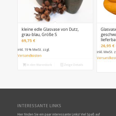
kleine edle Glasvase von Dutz,
Glasvas
grau-blau, Größe S
geschw
lieferba
69,75
€
26,95
€
inkl. 19 % MwSt.
zzgl.
inkl. MwSt.
z
Versandkosten
Versandkos
In den Warenkorb
Zeige Details
INTERESSANTE LINKS
Hier finden Sie ein paar interessante Links! Viel Spaß auf