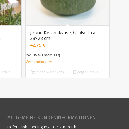
grüne Keramikvase, Größe L ca.
n
28×28 cm
42,75
€
inkl. 19 % MwSt.
zzgl.
Versandkosten
Details
In den Warenkorb
Zeige Details
ALLGEMEINE KUNDENINFORMATIONEN
Liefer-, Abholbedingungen, PLZ-Bereich