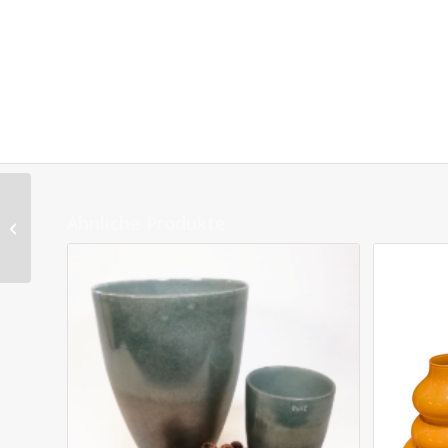
Gesteck in Herzform
Ähnliche Produkte
mit Engel und Calluna