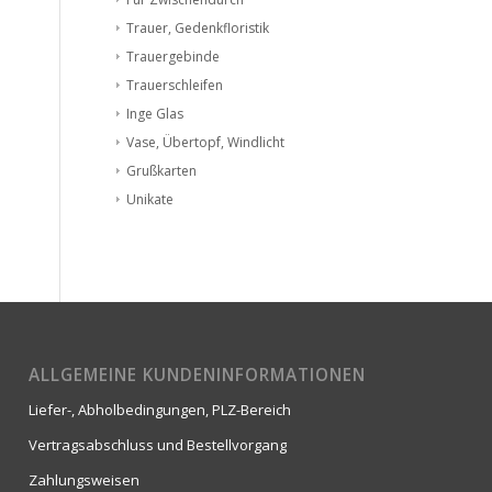
Trauer, Gedenkfloristik
Trauergebinde
Trauerschleifen
Inge Glas
Vase, Übertopf, Windlicht
Grußkarten
Unikate
ALLGEMEINE KUNDENINFORMATIONEN
Liefer-, Abholbedingungen, PLZ-Bereich
Vertragsabschluss und Bestellvorgang
Zahlungsweisen