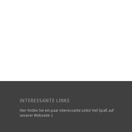
INTERESSANTE LINKS
Hier finden Sie ein paar interessante Links! Viel Spaß auf
unserer Webseite :)