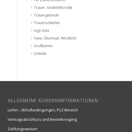
Trauer, Gedenkfloristik
Trauergebinde
Trauerschleifen
Inge Glas
Vase, Übertopf, Windlicht
Grußkarten
Unikate
ALLGEMEINE KUNDENINFORMATIONEN
Liefer-, Abholbedingungen, PLZ-Bereich
Vertragsabschluss und Bestellvorgang
Zahlungsweisen