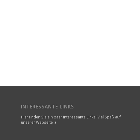
INTERESSANTE LINKS
Hier finden Sie ein paar interessante Links! Viel Spaß auf
unserer Webseite :)