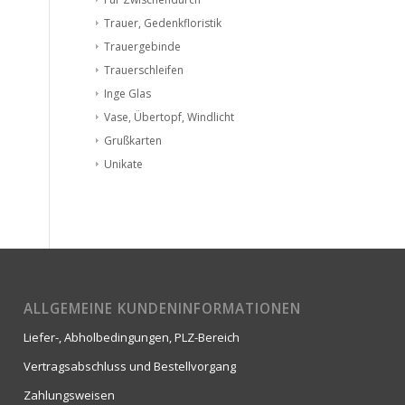
Trauer, Gedenkfloristik
Trauergebinde
Trauerschleifen
Inge Glas
Vase, Übertopf, Windlicht
Grußkarten
Unikate
ALLGEMEINE KUNDENINFORMATIONEN
Liefer-, Abholbedingungen, PLZ-Bereich
Vertragsabschluss und Bestellvorgang
Zahlungsweisen