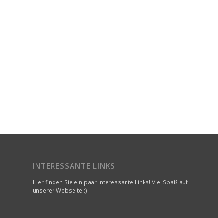
INTERESSANTE LINKS
Hier finden Sie ein paar interessante Links! Viel Spaß auf
unserer Webseite :)