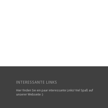
INTERESSANTE LINKS
Hier finden Sie ein paar interessante Links! Viel Spaß auf
unserer Webseite :)