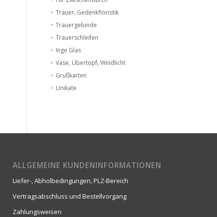
Trauer, Gedenkfloristik
Trauergebinde
Trauerschleifen
Inge Glas
Vase, Übertopf, Windlicht
Grußkarten
Unikate
ALLGEMEINE KUNDENINFORMATIONEN
Liefer-, Abholbedingungen, PLZ-Bereich
Vertragsabschluss und Bestellvorgang
Zahlungsweisen