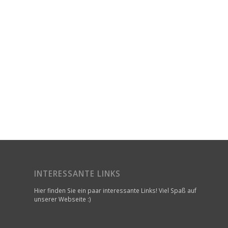
INTERESSANTE LINKS
Hier finden Sie ein paar interessante Links! Viel Spaß auf
unserer Webseite :)