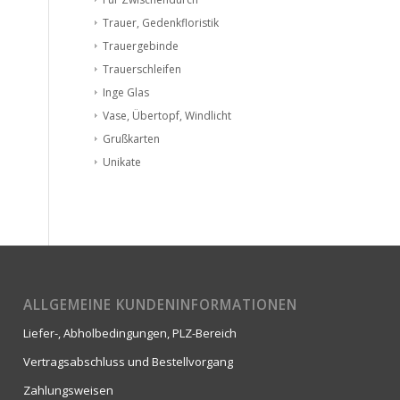
Trauer, Gedenkfloristik
Trauergebinde
Trauerschleifen
Inge Glas
Vase, Übertopf, Windlicht
Grußkarten
Unikate
ALLGEMEINE KUNDENINFORMATIONEN
Liefer-, Abholbedingungen, PLZ-Bereich
Vertragsabschluss und Bestellvorgang
Zahlungsweisen